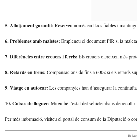
5. Allotjament garantit:
Reserveu només en llocs fiables i mantingue
6. Problemes amb maletes:
Empleneu el document PIR si la maleta
7. Diferències entre creuers i ferris:
Els creuers ofereixen més prote
8. Retards en trens:
Compensacions de fins a 600€ si els retards sup
9. Viatge en autocar:
Les companyies han d’assegurar la continuïtat
10. Cotxes de lloguer:
Mireu bé l’estat del vehicle abans de recollir-
Per més informació, visiteu el portal de consum de la Diputació o co
- Et Re