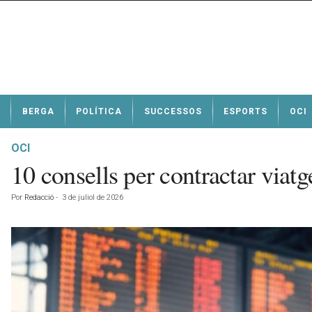
N
BERGA
POLÍTICA
SUCCESSOS
ESPORTS
OCI
o
t
í
OCI
c
10 consells per contractar viatge
i
e
Por
Redacció
-
3 de juliol de 2026
s
d
e
B
e
r
g
a