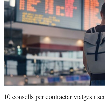
a
v
u
i
10 consells per contractar viatges i ser