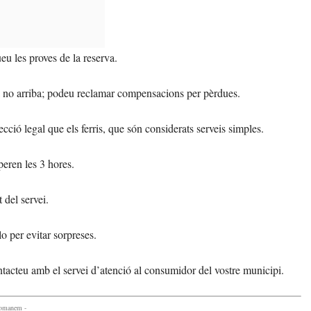
u les proves de la reserva.
 no arriba; podeu reclamar compensacions per pèrdues.
cció legal que els ferris, que són considerats serveis simples.
eren les 3 hores.
 del servei.
lo per evitar sorpreses.
ntacteu amb el servei d’atenció al consumidor del vostre municipi.
comanem -