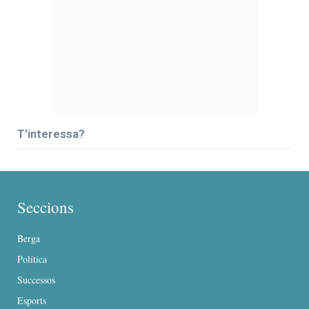
T’interessa?
Seccions
Berga
Política
Successos
Esports