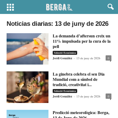
Noticias diarias: 13 de juny de 2026
La demanda d’aftersun creix un
11% impulsada per la cura de la
pell
Selecció Econòmica
Jordi González
-
13 de juny de 2026
0
La ginebra celebra el seu Dia
Mundial com a símbol de
tradició, creativitat i...
Selecció Econòmica
Jordi González
-
13 de juny de 2026
0
Predicció meteorològica: Berga,
13 de Juny de 2026