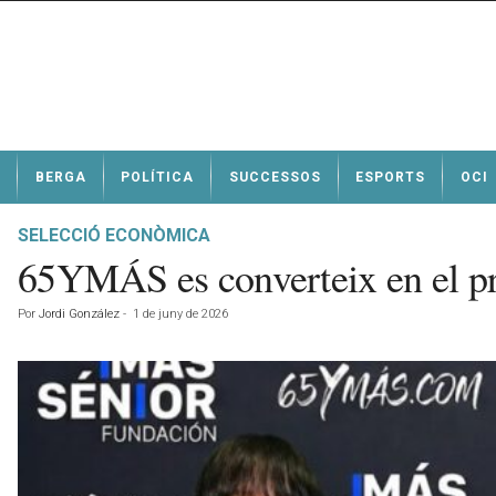
N
BERGA
POLÍTICA
SUCCESSOS
ESPORTS
OCI
o
t
í
SELECCIÓ ECONÒMICA
c
65YMÁS es converteix en el pr
i
e
Por
Jordi González
-
1 de juny de 2026
s
d
e
B
e
r
g
a