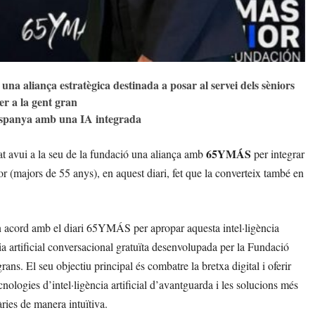
 una aliança estratègica destinada a posar al servei dels sèniors
per a la gent gran
Espanya amb una IA integrada
65YMÁS
t avui a la seu de la fundació una aliança amb
per integrar
nior (majors de 55 anys), en aquest diari, fet que la converteix també en
un acord amb el diari 65YMÁS per apropar aquesta intel·ligència
ia artificial conversacional gratuïta desenvolupada per la Fundació
ans. El seu objectiu principal és combatre la bretxa digital i oferir
ologies d’intel·ligència artificial d’avantguarda i les solucions més
àries de manera intuïtiva.