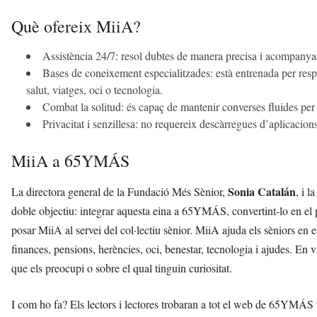
Què ofereix MiiA?
Assistència 24/7: resol dubtes de manera precisa i acompanya 
Bases de coneixement especialitzades: està entrenada per resp
salut, viatges, oci o tecnologia.
Combat la solitud: és capaç de mantenir converses fluides per
Privacitat i senzillesa: no requereix descàrregues d’aplicacion
MiiA a 65YMÁS
Sonia Catalán
La directora general de la Fundació Més Sènior,
, i 
doble objectiu: integrar aquesta eina a 65YMÁS, convertint-lo en el 
posar MiiA al servei del col·lectiu sènior. MiiA ajuda els sèniors en e
finances, pensions, herències, oci, benestar, tecnologia i ajudes. En v
que els preocupi o sobre el qual tinguin curiositat.
I com ho fa? Els lectors i lectores trobaran a tot el web de 65YMÁS