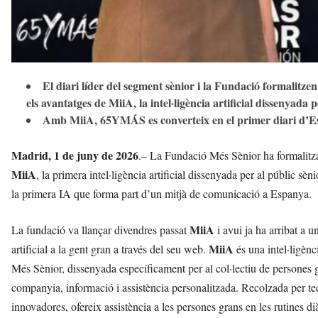
El diari líder del segment sènior i la Fundació formalitzen
els avantatges de MiiA, la intel·ligència artificial dissenyada 
Amb MiiA, 65YMÁS es converteix en el primer diari d’
Madrid, 1 de juny de 2026
.– La Fundació Més Sènior ha formalitza
MiiA
, la primera intel·ligència artificial dissenyada per al públic sè
la primera IA que forma part d’un mitjà de comunicació a Espanya.
MiiA
La fundació va llançar divendres passat
i avui ja ha arribat a 
MiiA
artificial a la gent gran a través del seu web.
és una intel·ligènc
Més Sènior, dissenyada específicament per al col·lectiu de persones gr
companyia, informació i assistència personalitzada. Recolzada per tecn
innovadores, ofereix assistència a les persones grans en les rutines di