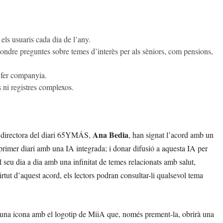
els usuaris cada dia de l’any.
ondre preguntes sobre temes d’interès per als sèniors, com pensions,
 fer companyia.
s ni registres complexos.
Ana Bedia
la directora del diari 65YMÁS,
, han signat l’acord amb un
primer diari amb una IA integrada; i donar difusió a aquesta IA per
l seu dia a dia amb una infinitat de temes relacionats amb salut,
irtut d’aquest acord, els lectors podran consultar-li qualsevol tema
 una icona amb el logotip de MiiA que, només prement-la, obrirà una