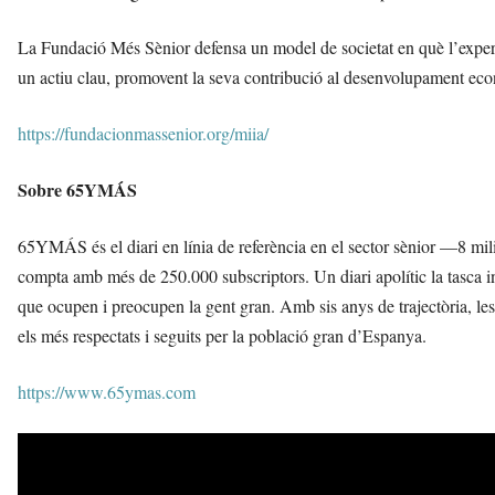
La Fundació Més Sènior defensa un model de societat en què l’exper
un actiu clau, promovent la seva contribució al desenvolupament eco
https://fundacionmassenior.org/miia/
Sobre 65YMÁS
65YMÁS és el diari en línia de referència en el sector sènior —8 mi
compta amb més de 250.000 subscriptors. Un diari apolític la tasca i
que ocupen i preocupen la gent gran. Amb sis anys de trajectòria, les s
els més respectats i seguits per la població gran d’Espanya.
https://www.65ymas.com