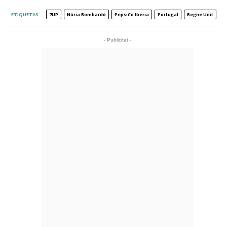
ETIQUETAS
7UP
Núria Bombardó
PepsiCo Iberia
Portugal
Regne Unit
- Publicitat -