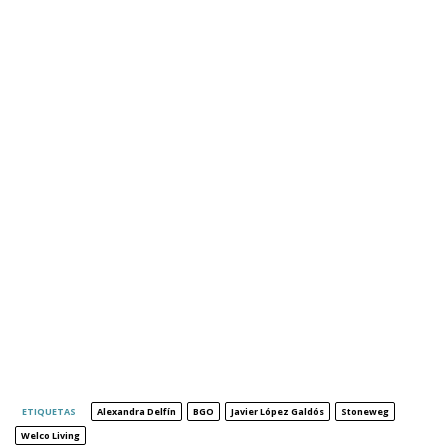
ETIQUETAS
Alexandra Delfín
BGO
Javier López Galdós
Stoneweg
Welco Living