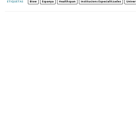
ETIQUETAS
Biow
Espanya
Healthspan
Institucions Especialitzades
Univer