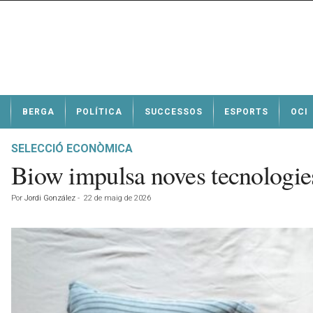
N
BERGA
POLÍTICA
SUCCESSOS
ESPORTS
OCI
o
t
í
SELECCIÓ ECONÒMICA
c
Biow impulsa noves tecnologies
i
e
Por
Jordi González
-
22 de maig de 2026
s
d
e
B
e
r
g
a