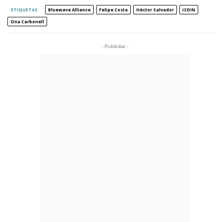
ETIQUETAS
Bluewave Alliance
Felipe Costa
Héctor Salvador
ISDIN
Ona Carbonell
- Publicitat -