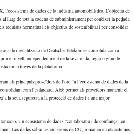
 l’ecosistema de dades de la indústria automobilística. L’objectiu de
s al llarg de tota la cadena de subministrament per conèixer la petjada
s requisits normatius i els objectius de sostenibilitat i per consolidar
erveis de digitalització de Deutsche Telekom es consolida com a
primer nivell, independentment de la seva mida, regió o grau de
tisfactori a través de la plataforma.
ant els principals proveïdors de Ford “a l’ecosistema de dades de la
à consolidant com l’estàndard. Això permet als proveïdors mantenir el
xí a la seva seguretat, a la protecció de dades i a una major
utomoció. Un ecosistema de dades “col·laboratiu i de confiança” en
moment. Les dades sobre les emissions de CO₂ romanen en els sistemes