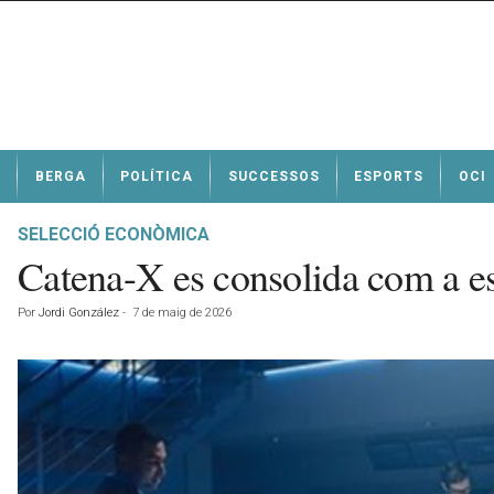
N
BERGA
POLÍTICA
SUCCESSOS
ESPORTS
OCI
o
t
í
SELECCIÓ ECONÒMICA
c
Catena-X es consolida com a est
i
e
Por
Jordi González
-
7 de maig de 2026
s
d
e
B
e
r
g
a