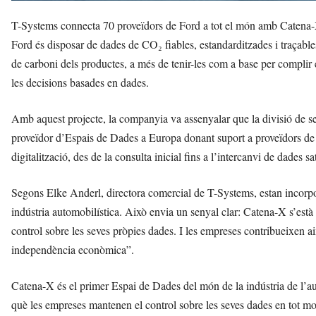
T-Systems connecta 70 proveïdors de Ford a tot el món amb Catena-X,
Ford és disposar de dades de CO₂ fiables, estandarditzades i traçable
de carboni dels productes, a més de tenir-les com a base per complir el
les decisions basades en dades.
Amb aquest projecte, la companyia va assenyalar que la divisió de s
proveïdor d’Espais de Dades a Europa donant suport a proveïdors de 
digitalització, des de la consulta inicial fins a l’intercanvi de dades sa
Segons Elke Anderl, directora comercial de T-Systems, estan incorpor
indústria automobilística. Això envia un senyal clar: Catena-X s’est
control sobre les seves pròpies dades. I les empreses contribueixen ai
independència econòmica”.
Catena-X és el primer Espai de Dades del món de la indústria de l’a
què les empreses mantenen el control sobre les seves dades en tot 