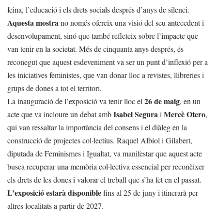
feina, l’educació i els drets socials després d’anys de silenci.
Aquesta mostra
no només ofereix una visió del seu antecedent i
desenvolupament, sinó que també refleteix sobre l’impacte que
van tenir en la societat. Més de cinquanta anys després, és
reconegut que aquest esdeveniment va ser un punt d’inflexió per a
les iniciatives feministes, que van donar lloc a revistes, llibreries i
grups de dones a tot el territori.
26 de maig
La inauguració de l’exposició va tenir lloc el
, en un
Isabel Segura
Mercè Otero
acte que va incloure un debat amb
i
,
qui van ressaltar la importància del consens i el diàleg en la
construcció de projectes col·lectius. Raquel Albiol i Gilabert,
diputada de Feminismes i Igualtat, va manifestar que aquest acte
busca recuperar una memòria col·lectiva essencial per reconèixer
els drets de les dones i valorar el treball que s’ha fet en el passat.
L’exposició estarà disponible
fins al 25 de juny i itinerarà per
altres localitats a partir de 2027.