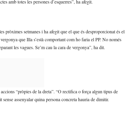
actes amb totes les persones d’esquerres”, ha afegit.
es pròximes setmanes i ha afegit que el que és desproporcionat és el
a vergonya que Illa s’està comportant com ho faria el PP. No només
reparant les vagues. Se’m cau la cara de vergonya”, ha dit.
s accions “pròpies de la dreta”. “O rectifica o força algun tipus de
git sense assenyalar quina persona concreta hauria de dimitir.