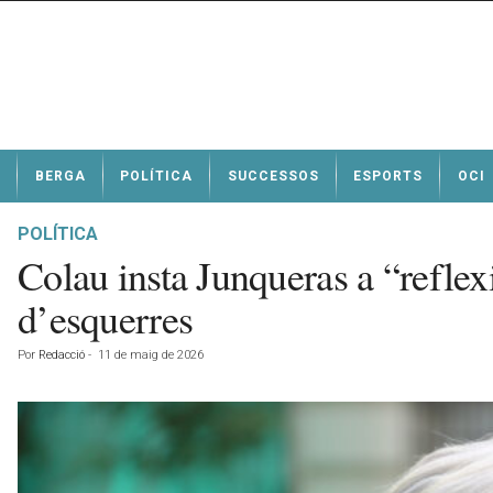
N
BERGA
POLÍTICA
SUCCESSOS
ESPORTS
OCI
o
t
í
POLÍTICA
c
Colau insta Junqueras a “reflex
i
e
d’esquerres
s
d
Por
Redacció
-
11 de maig de 2026
e
B
e
r
g
a