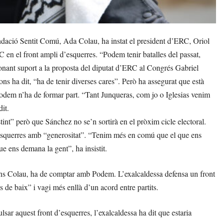
dació Sentit Comú, Ada Colau, ha instat el president d’ERC, Oriol
RC en el front ampli d’esquerres. “Podem tenir batalles del passat,
nant suport a la proposta del diputat d’ERC al Congrés Gabriel
ns ha dit, “ha de tenir diverses cares”. Però ha assegurat que està
Podem n’ha de formar part. “Tant Junqueras, com jo o Iglesias venim
it.
int” però que Sánchez no se’n sortirà en el pròxim cicle electoral.
d’esquerres amb “generositat”. “Tenim més en comú que el que ens
ue ens demana la gent”, ha insistit.
ns Colau, ha de comptar amb Podem. L’exalcaldessa defensa un front
 de baix” i vagi més enllà d’un acord entre partits.
sar aquest front d’esquerres, l’exalcaldessa ha dit que estaria