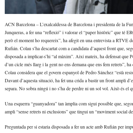
ACN Barcelona – L’exalcaldessa de Barcelona i presidenta de la Fun
Junqueras, a fer una “reflexió” i valorar el “paper històric” que té E
però el moment ho requereix”, ha afegit en una entrevista a RTVE do
Rufián. Colau s’ha descartat com a candidata d’aquest front que, sego
disposada a implicar-s’hi “al màxim”. Així mateix, ha defensat que 
d’un cicle més llarg i la gent no ens demana que ens fem retrets”, ha d
Colau considera que el govern espanyol de Pedro Sánchez “està resist
Davant d’aquesta situació, ha fet una crida a bastir un front ampli 
separa. No sobra ningú i no s’ha de perdre ni un sol vol. Això és el q
Una esquerra “guanyadora” tan àmplia com sigui possible que, sego
ampli “sense retrets ni exclusions” que tingui un “moviment social des
Preguntada per si estaria disposada a fer un acte amb Rufián per impul