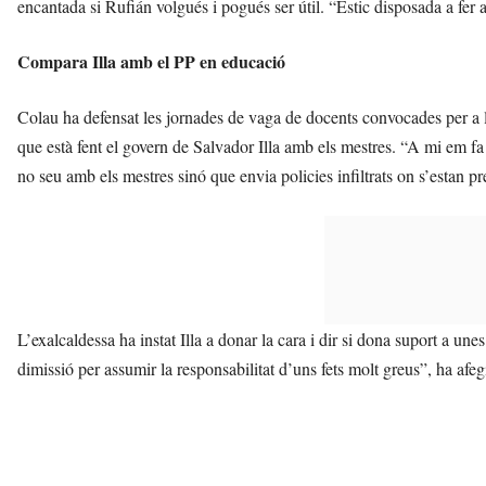
encantada si Rufián volgués i pogués ser útil. “Estic disposada a fer 
Compara Illa amb el PP en educació
Colau ha defensat les jornades de vaga de docents convocades per a l
que està fent el govern de Salvador Illa amb els mestres. “A mi em f
no seu amb els mestres sinó que envia policies infiltrats on s’estan p
L’exalcaldessa ha instat Illa a donar la cara i dir si dona suport a une
dimissió per assumir la responsabilitat d’uns fets molt greus”, ha afe