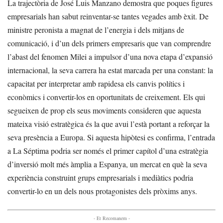
La trajectòria de José Luis Manzano demostra que poques figures
empresarials han sabut reinventar-se tantes vegades amb èxit. De
ministre peronista a magnat de l’energia i dels mitjans de
comunicació, i d’un dels primers empresaris que van comprendre
l’abast del fenomen Milei a impulsor d’una nova etapa d’expansió
internacional, la seva carrera ha estat marcada per una constant: la
capacitat per interpretar amb rapidesa els canvis polítics i
econòmics i convertir-los en oportunitats de creixement. Els qui
segueixen de prop els seus moviments consideren que aquesta
mateixa visió estratègica és la que avui l’està portant a reforçar la
seva presència a Europa. Si aquesta hipòtesi es confirma, l’entrada
a La Séptima podria ser només el primer capítol d’una estratègia
d’inversió molt més àmplia a Espanya, un mercat en què la seva
experiència construint grups empresarials i mediàtics podria
convertir-lo en un dels nous protagonistes dels pròxims anys.
- Et Recomanem -