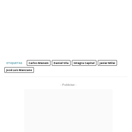
ETIQUETAS
Carlos Menem
Daniel Vila
Integra Capital
Javier Milei
José Luis Manzano
- Publicitat -