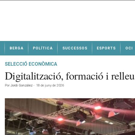
N
BERGA
POLÍTICA
SUCCESSOS
ESPORTS
OCI
o
t
í
SELECCIÓ ECONÒMICA
c
Digitalització, formació i rell
i
e
Por
Jordi González
-
18 de juny de 2026
s
d
e
B
e
r
g
a