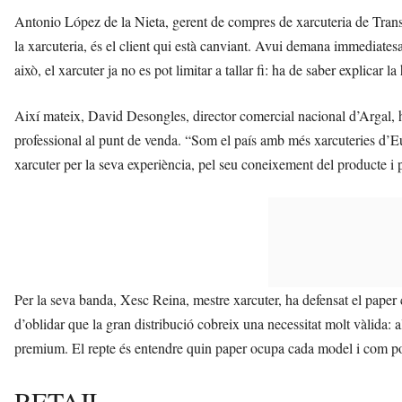
Antonio López de la Nieta, gerent de compres de xarcuteria de Transg
la xarcuteria, és el client qui està canviant. Avui demana immediate
això, el xarcuter ja no es pot limitar a tallar fi: ha de saber explicar l
Així mateix, David Desongles, director comercial nacional d’Argal, ha
professional al punt de venda. “Som el país amb més xarcuteries d’Eu
xarcuter per la seva experiència, pel seu coneixement del producte i pe
Per la seva banda, Xesc Reina, mestre xarcuter, ha defensat el paper
d’oblidar que la gran distribució cobreix una necessitat molt vàlida:
premium. El repte és entendre quin paper ocupa cada model i com pot
RETAIL