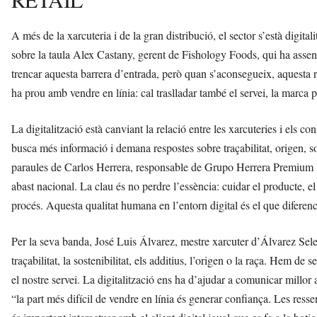
A més de la xarcuteria i de la gran distribució, el sector s’està digita
sobre la taula Alex Castany, gerent de Fishology Foods, qui ha assenya
trencar aquesta barrera d’entrada, però quan s’aconsegueix, aquesta re
ha prou amb vendre en línia: cal traslladar també el servei, la marca 
La digitalització està canviant la relació entre les xarcuteries i els 
busca més informació i demana respostes sobre traçabilitat, origen, so
paraules de Carlos Herrera, responsable de Grupo Herrera Premium 
abast nacional. La clau és no perdre l’essència: cuidar el producte, el
procés. Aquesta qualitat humana en l’entorn digital és el que diferenc
Per la seva banda, José Luis Álvarez, mestre xarcuter d’Álvarez Selecc
traçabilitat, la sostenibilitat, els additius, l’origen o la raça. Hem de
el nostre servei. La digitalització ens ha d’ajudar a comunicar millor 
“la part més difícil de vendre en línia és generar confiança. Les res