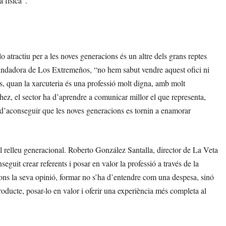
a física”.
r-lo atractiu per a les noves generacions és un altre dels grans reptes
fundadora de Los Extremeños, “no hem sabut vendre aquest ofici ni
is, quan la xarcuteria és una professió molt digna, amb molt
hez, el sector ha d’aprendre a comunicar millor el que representa,
m d’aconseguir que les noves generacions es tornin a enamorar
del relleu generacional. Roberto González Santalla, director de La Veta
guit crear referents i posar en valor la professió a través de la
ons la seva opinió, formar no s’ha d’entendre com una despesa, sinó
roducte, posar-lo en valor i oferir una experiència més completa al