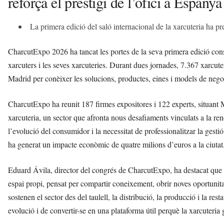
reforça el prestigi de l’ofici a Espanya
La primera edició del saló internacional de la xarcuteria ha pre
CharcutExpo 2026 ha tancat les portes de la seva primera edició cons
xarcuters i les seves xarcuteries. Durant dues jornades, 7.367 xarcut
Madrid per conèixer les solucions, productes, eines i models de negoc
CharcutExpo ha reunit 187 firmes expositores i 122 experts, situant Ma
xarcuteria, un sector que afronta nous desafiaments vinculats a la rendib
l’evolució del consumidor i la necessitat de professionalitzar la gestió 
ha generat un impacte econòmic de quatre milions d’euros a la ciutat
Eduard Ávila, director del congrés de CharcutExpo, ha destacat que 
espai propi, pensat per compartir coneixement, obrir noves oportunita
sostenen el sector des del taulell, la distribució, la producció i la
evolució i de convertir-se en una plataforma útil perquè la xarcuteria gu