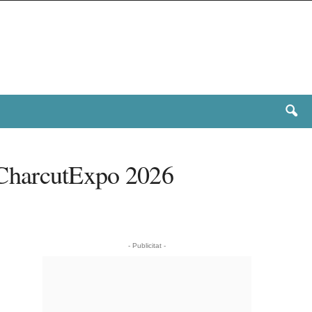
 a CharcutExpo 2026
- Publicitat -