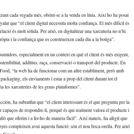
litzant cada vegada més, obrint-se a la venda en línia. Així ho ha posat
lat que “el client digital necessita molta confiança. El més difícil és
lació és molt sòlida. Per això, en digitalitzar una xarcuteria no n’hi
pròpia i la confiança que es construeixen cada dia a la botiga”.
consumidors, especialment en un context en què el client és més exigent,
stenibilitat, additius, raça, conservació o transport del producte. En
Food, “la web ha de funcionar com un altre establiment, però amb
 packaging, els enviaments i estar a prop del client durant tot el
ia les xarcuteries de les grans plataformes”.
ión, ha subratllat que “el client interessant és el que pregunta per la
 ser capaços de respondre-li, perquè és qui realment valora el producte i
allò que oferim i a fer-ho de manera fàcil”. Així mateix, ha afegit que
senyes compleixen avui aquesta funció: són el nou boca-orella. Per això