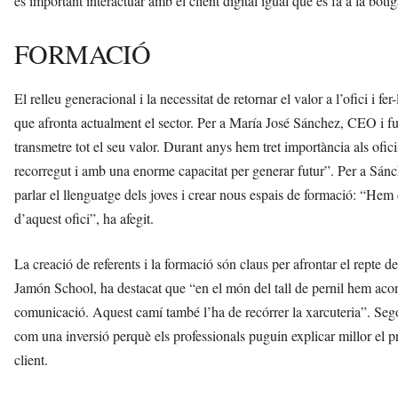
és important interactuar amb el client digital igual que es fa a la botig
FORMACIÓ
El relleu generacional i la necessitat de retornar el valor a l’ofici i fe
que afronta actualment el sector. Per a María José Sánchez, CEO i 
transmetre tot el seu valor. Durant anys hem tret importància als ofic
recorregut i amb una enorme capacitat per generar futur”. Per a Sánc
parlar el llenguatge dels joves i crear nous espais de formació: “He
d’aquest ofici”, ha afegit.
La creació de referents i la formació són claus per afrontar el repte 
Jamón School, ha destacat que “en el món del tall de pernil hem aconse
comunicació. Aquest camí també l’ha de recórrer la xarcuteria”. Seg
com una inversió perquè els professionals puguin explicar millor el p
client.