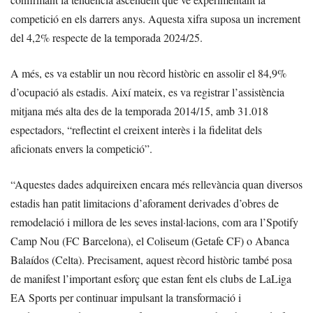
competició en els darrers anys. Aquesta xifra suposa un increment
del 4,2% respecte de la temporada 2024/25.
A més, es va establir un nou rècord històric en assolir el 84,9%
d’ocupació als estadis. Així mateix, es va registrar l’assistència
mitjana més alta des de la temporada 2014/15, amb 31.018
espectadors, “reflectint el creixent interès i la fidelitat dels
aficionats envers la competició”.
“Aquestes dades adquireixen encara més rellevància quan diversos
estadis han patit limitacions d’aforament derivades d’obres de
remodelació i millora de les seves instal·lacions, com ara l’Spotify
Camp Nou (FC Barcelona), el Coliseum (Getafe CF) o Abanca
Balaídos (Celta). Precisament, aquest rècord històric també posa
de manifest l’important esforç que estan fent els clubs de LaLiga
EA Sports per continuar impulsant la transformació i