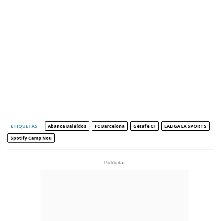
ETIQUETAS
Abanca Balaídos
FC Barcelona
Getafe CF
LALIGA EA SPORTS
Spotify Camp Nou
- Publicitat -