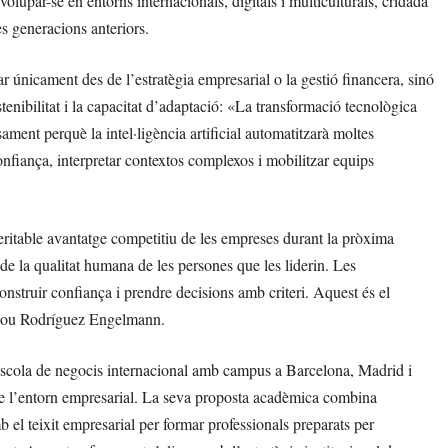
lupar-se en entorns internacionals, digitals i multiculturals, cridada
es generacions anteriors.
 únicament des de l’estratègia empresarial o la gestió financera, sinó
tenibilitat i la capacitat d’adaptació: «La transformació tecnològica
ament perquè la intel·ligència artificial automatitzarà moltes
onfiança, interpretar contextos complexos i mobilitzar equips
eritable avantatge competitiu de les empreses durant la pròxima
e la qualitat humana de les persones que les liderin. Les
onstruir confiança i prendre decisions amb criteri. Aquest és el
clou Rodríguez Engelmann.
scola de negocis internacional amb campus a Barcelona, Madrid i
de l’entorn empresarial. La seva proposta acadèmica combina
b el teixit empresarial per formar professionals preparats per