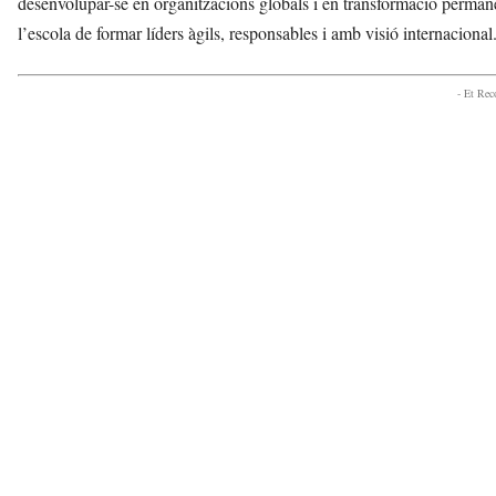
desenvolupar-se en organitzacions globals i en transformació permane
l’escola de formar líders àgils, responsables i amb visió internacional
- Et Re