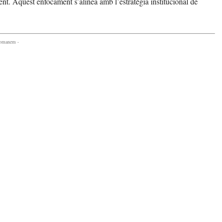
nt. Aquest enfocament s’alinea amb l’estratègia institucional de
.
comanem -