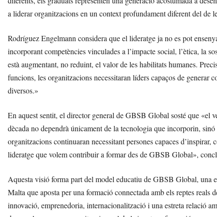
diferents, els graduats representen una generació acostumada a desenvo
a liderar organitzacions en un context profundament diferent del de l
Rodríguez Engelmann considera que el lideratge ja no es pot ensenyar
incorporant competències vinculades a l’impacte social, l’ètica, la sos
està augmentant, no reduint, el valor de les habilitats humanes. Precis
funcions, les organitzacions necessitaran líders capaços de generar c
diversos.»
En aquest sentit, el director general de GBSB Global sosté que «el v
dècada no dependrà únicament de la tecnologia que incorporin, sinó d
organitzacions continuaran necessitant persones capaces d’inspirar, c
lideratge que volem contribuir a formar des de GBSB Global», con
Aquesta visió forma part del model educatiu de GBSB Global, una e
Malta que aposta per una formació connectada amb els reptes reals 
innovació, emprenedoria, internacionalització i una estreta relació am