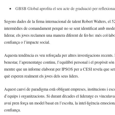
GBSB Global aprofita el seu acte de graduació per reflexionar
Segons dades de la firma internacional de talent Robert Walters, el 
intermèdies de comandament perquè no se sent identificat amb models d
liderar, els joves reclamen una manera diferent de fer-ho: més col·lab
confiança o l’impacte social.
Aquesta tendència es veu reforçada per altres investigacions recents.
benestar, l’aprenentatge continu, l’equilibri personal i el propòsit só
mentre que un informe elaborat per IPSOS per a CESI revela que set 
què esperen realment els joves dels seus líders.
Aquest canvi de paradigma està obligant empreses, institucions i esco
d’equips i organitzacions. Si durant dècades el lideratge es vinculava
avui pren força un model basat en l’escolta, la intel·ligència emocional,
confiança.