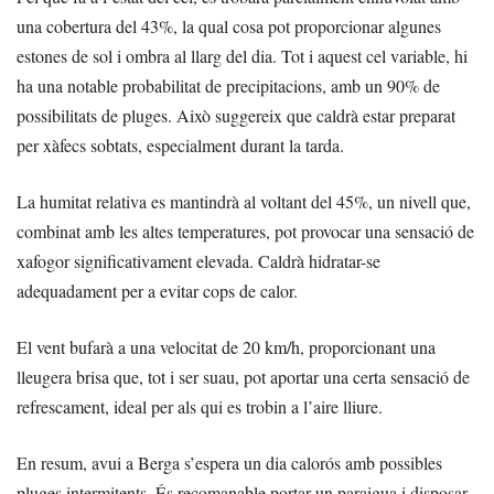
una cobertura del 43%, la qual cosa pot proporcionar algunes
estones de sol i ombra al llarg del dia. Tot i aquest cel variable, hi
ha una notable probabilitat de precipitacions, amb un 90% de
possibilitats de pluges. Això suggereix que caldrà estar preparat
per xàfecs sobtats, especialment durant la tarda.
La humitat relativa es mantindrà al voltant del 45%, un nivell que,
combinat amb les altes temperatures, pot provocar una sensació de
xafogor significativament elevada. Caldrà hidratar-se
adequadament per a evitar cops de calor.
El vent bufarà a una velocitat de 20 km/h, proporcionant una
lleugera brisa que, tot i ser suau, pot aportar una certa sensació de
refrescament, ideal per als qui es trobin a l’aire lliure.
En resum, avui a Berga s’espera un dia calorós amb possibles
pluges intermitents. És recomanable portar un paraigua i disposar