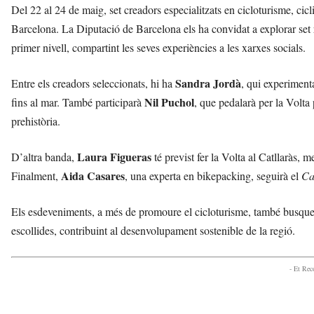
Del 22 al 24 de maig, set creadors especialitzats en cicloturisme, ci
Barcelona. La Diputació de Barcelona els ha convidat a explorar set r
primer nivell, compartint les seves experiències a les xarxes socials.
Sandra Jordà
Entre els creadors seleccionats, hi ha
, qui experiment
Nil Puchol
fins al mar. També participarà
, que pedalarà per la Volta
prehistòria.
Laura Figueras
D’altra banda,
té previst fer la Volta al Catllaràs, 
Aida Casares
Finalment,
, una experta en bikepacking, seguirà el
Ca
Els esdeveniments, a més de promoure el cicloturisme, també busquen 
escollides, contribuint al desenvolupament sostenible de la regió.
- Et Re