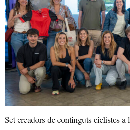
a
v
u
i
Set creadors de continguts ciclistes 