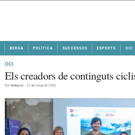
N
BERGA
POLÍTICA
SUCCESSOS
ESPORTS
OCI
o
t
í
OCI
c
Els creadors de continguts cicl
i
e
Por
Redacció
-
22 de maig de 2026
s
d
e
B
e
r
g
a