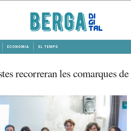
ECONOMIA
EL TEMPS
istes recorreran les comarques d