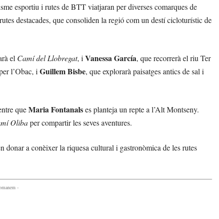
clisme esportiu i rutes de BTT viatjaran per diverses comarques de
utes destacades, que consoliden la regió com un destí cicloturístic de
Vanessa García
arà el
Camí del Llobregat
, i
, que recorrerà el riu Ter
Guillem Bisbe
 per l’Obac, i
, que explorarà paisatges antics de sal i
Maria Fontanals
mentre que
es planteja un repte a l’Alt Montseny.
mí Oliba
per compartir les seves aventures.
donar a conèixer la riquesa cultural i gastronòmica de les rutes
comanem -