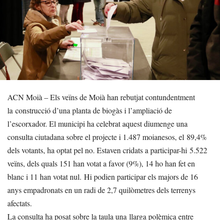
ACN Moià – Els veïns de Moià han rebutjat contundentment
la construcció d’una planta de biogàs i l’ampliació de
l’escorxador. El municipi ha celebrat aquest diumenge una
consulta ciutadana sobre el projecte i 1.487 moianesos, el 89,4%
dels votants, ha optat pel no. Estaven cridats a participar-hi 5.522
veïns, dels quals 151 han votat a favor (9%), 14 ho han fet en
blanc i 11 han votat nul. Hi podien participar els majors de 16
anys empadronats en un radi de 2,7 quilòmetres dels terrenys
afectats.
La consulta ha posat sobre la taula una llarga polèmica entre