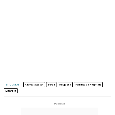
ETIQUETAS
Advocat Acusat
Berga
Berguedà
Falsificació Hospitals
Manresa
- Publicitat -