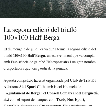
La segona edició del triatló
100×100 Half Berga
El diumenge 5 de juliol, es va dur a terme la segona edició del
100×100 Half Berga
triatló
, un esdeveniment que va comptar
700 esportistes
amb l’assistència de gairebé
i un gran nombre
d’espectadors que van gaudir de la jornada.
Club de Triatló i
Aquesta competició ha estat organitzada pel
Atletisme Stat Sport Club
, amb la col·laboració de
Ajuntament de Berga
Consell Comarcal del Berguedà
l’
i el
,
Txots, Nutrisport,
així com el suport de marques com
CocaCola, Sweetbox i Cronoexagon
. Els participants van