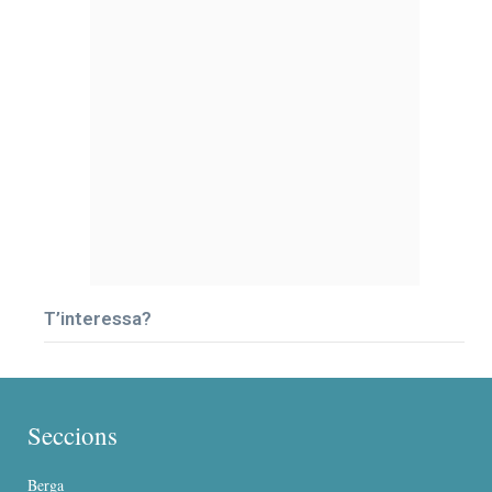
T’interessa?
Seccions
Berga