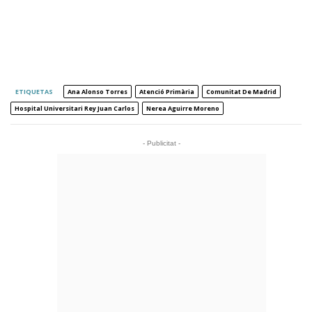
ETIQUETAS
Ana Alonso Torres
Atenció Primària
Comunitat De Madrid
Hospital Universitari Rey Juan Carlos
Nerea Aguirre Moreno
- Publicitat -