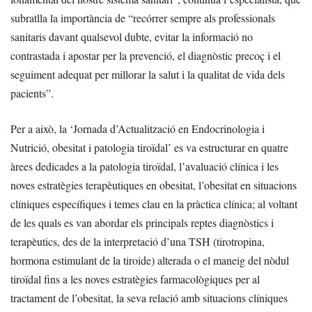
subratlla la importància de “recórrer sempre als professionals
sanitaris davant qualsevol dubte, evitar la informació no
contrastada i apostar per la prevenció, el diagnòstic precoç i el
seguiment adequat per millorar la salut i la qualitat de vida dels
pacients”.
Per a això, la ‘Jornada d’Actualització en Endocrinologia i
Nutrició, obesitat i patologia tiroïdal’ es va estructurar en quatre
àrees dedicades a la patologia tiroïdal, l’avaluació clínica i les
noves estratègies terapèutiques en obesitat, l’obesitat en situacions
clíniques específiques i temes clau en la pràctica clínica; al voltant
de les quals es van abordar els principals reptes diagnòstics i
terapèutics, des de la interpretació d’una TSH (tirotropina,
hormona estimulant de la tiroide) alterada o el maneig del nòdul
tiroïdal fins a les noves estratègies farmacològiques per al
tractament de l’obesitat, la seva relació amb situacions clíniques