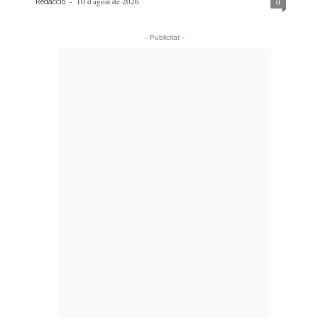
-
10 d'agost de 2026
0
Redacció
- Publicitat -