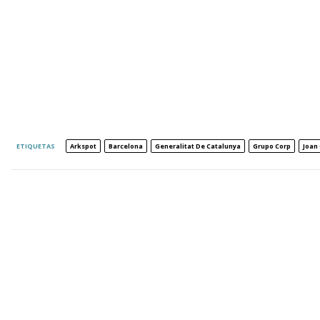
ETIQUETAS
Arkspot
Barcelona
Generalitat De Catalunya
Grupo Corp
Joan