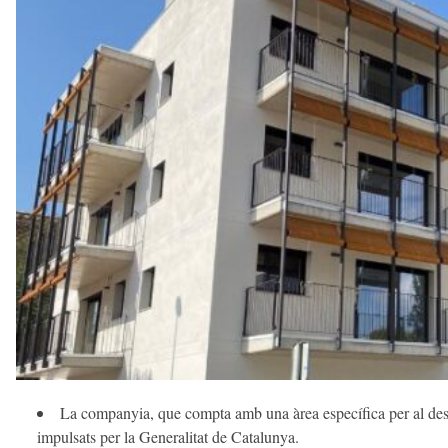
a
v
u
i
La companyia, que compta amb una àrea específica per al dese
impulsats per la Generalitat de Catalunya.