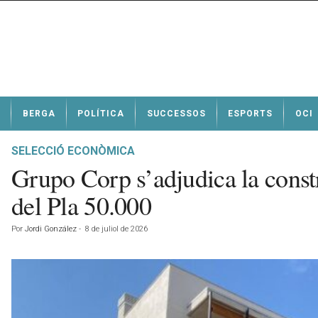
N
BERGA
POLÍTICA
SUCCESSOS
ESPORTS
OCI
o
t
í
SELECCIÓ ECONÒMICA
c
Grupo Corp s’adjudica la const
i
e
del Pla 50.000
s
d
Por
Jordi González
-
8 de juliol de 2026
e
B
e
r
g
a