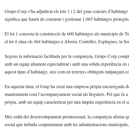
Grupo Corp s’ha adjudicat els lots 1 i 2 del gran concurs d’habitatge 
significa que haurà de construir i gestionar 1.065 habitatges protegits
El lot 1 concreta la construcció de 600 habitatges als municipis de
el lot 4 situa els 464 habitatges a Abrera, Centelles, Esplugues, la S
Segons la informació facilitada per la companyia, Grupo Corp compta
amb un equip altament especialitzat i amb una sòlida experiència en el 
aquest tipus d’habitatge, així com en terrenys obtinguts mitjançant co
En aquesta línia, el Grup ha creat una empresa pròpia encarregada de 
manteniment com l’acompanyament social als llogaters. Pel que fa a l
pròpia, amb un equip caracteritzat per una àmplia experiència en el s
Més enllà del desenvolupament promocional, la companyia afirma que
social que treballa conjuntament amb les administracions municipals, 