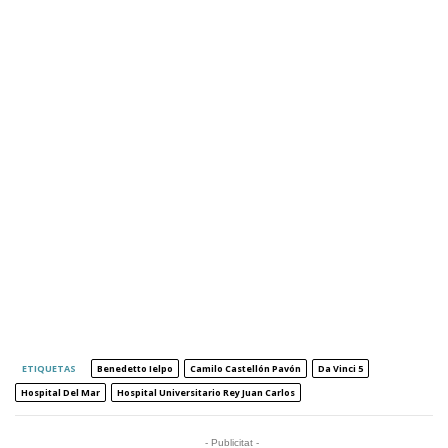
ETIQUETAS
Benedetto Ielpo
Camilo Castellón Pavón
Da Vinci 5
Hospital Del Mar
Hospital Universitario Rey Juan Carlos
- Publicitat -