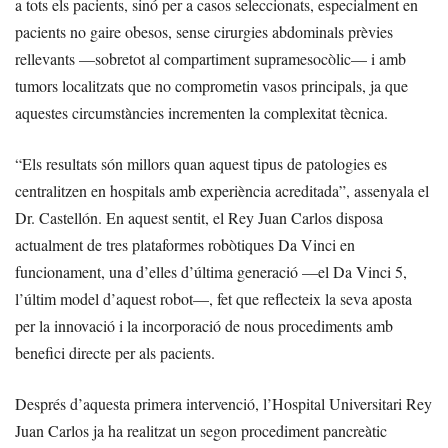
a tots els pacients, sinó per a casos seleccionats, especialment en
pacients no gaire obesos, sense cirurgies abdominals prèvies
rellevants —sobretot al compartiment supramesocòlic— i amb
tumors localitzats que no comprometin vasos principals, ja que
aquestes circumstàncies incrementen la complexitat tècnica.
“Els resultats són millors quan aquest tipus de patologies es
centralitzen en hospitals amb experiència acreditada”, assenyala el
Dr. Castellón. En aquest sentit, el Rey Juan Carlos disposa
actualment de tres plataformes robòtiques Da Vinci en
funcionament, una d’elles d’última generació —el Da Vinci 5,
l’últim model d’aquest robot—, fet que reflecteix la seva aposta
per la innovació i la incorporació de nous procediments amb
benefici directe per als pacients.
Després d’aquesta primera intervenció, l’Hospital Universitari Rey
Juan Carlos ja ha realitzat un segon procediment pancreàtic