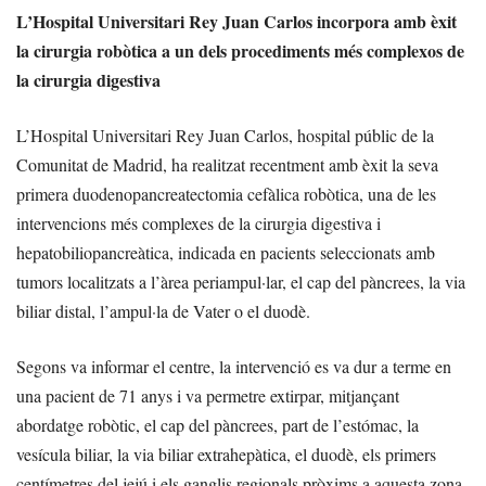
L’Hospital Universitari Rey Juan Carlos incorpora amb èxit
la cirurgia robòtica a un dels procediments més complexos de
la cirurgia digestiva
L’Hospital Universitari Rey Juan Carlos, hospital públic de la
Comunitat de Madrid, ha realitzat recentment amb èxit la seva
primera duodenopancreatectomia cefàlica robòtica, una de les
intervencions més complexes de la cirurgia digestiva i
hepatobiliopancreàtica, indicada en pacients seleccionats amb
tumors localitzats a l’àrea periampul·lar, el cap del pàncrees, la via
biliar distal, l’ampul·la de Vater o el duodè.
Segons va informar el centre, la intervenció es va dur a terme en
una pacient de 71 anys i va permetre extirpar, mitjançant
abordatge robòtic, el cap del pàncrees, part de l’estómac, la
vesícula biliar, la via biliar extrahepàtica, el duodè, els primers
centímetres del jejú i els ganglis regionals pròxims a aquesta zona