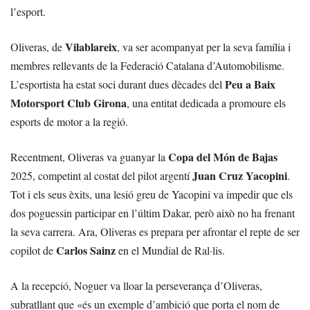
l’esport.
Vilablareix
Oliveras, de
, va ser acompanyat per la seva família i
membres rellevants de la Federació Catalana d’Automobilisme.
Peu a Baix
L’esportista ha estat soci durant dues dècades del
Motorsport Club Girona
, una entitat dedicada a promoure els
esports de motor a la regió.
Copa del Món de Bajas
Recentment, Oliveras va guanyar la
Juan Cruz Yacopini
2025, competint al costat del pilot argentí
.
Tot i els seus èxits, una lesió greu de Yacopini va impedir que els
dos poguessin participar en l’últim Dakar, però això no ha frenant
la seva carrera. Ara, Oliveras es prepara per afrontar el repte de ser
Carlos Sainz
copilot de
en el Mundial de Ral·lis.
A la recepció, Noguer va lloar la perseverança d’Oliveras,
subratllant que «és un exemple d’ambició que porta el nom de