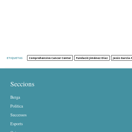
ETIQUETAS
Comprehensive Cancer Center
Fundació Jiménez Díaz
Jesús García-
Seccions
Berga
Política
Successos
Esports