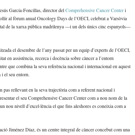
Jesús García-Foncillas, director del
Comprehensive Cancer Center
i
ollir al fòrum anual Oncology Days de l’OECI, celebrat a Varsòvia
ital de la xarxa pública madrilenya —i un dels únics cinc espanyols—
litzada el desembre de l’any passat per un equip d’experts de l’OECI,
at en assistència, recerca i docència sobre càncer a l’entorn
ntre que combina la seva referència nacional i internacional en aquest
i el seu entorn.
pas rellevant en la seva trajectòria com a referent nacional i
r i presentar el seu Comprehensive Cancer Center com a nou nom de la
 un nou nivell d’excel·lència el que fins aleshores es coneixia com a
ció Jiménez Díaz, és un centre integral de càncer concebut com una