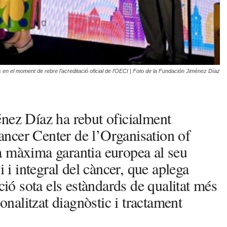
s en el moment de rebre l’acreditació oficial de l’OECI | Foto de la Fundación Jiménez Díaz
nez Díaz ha rebut oficialment
ncer Center de l’Organisation of
a màxima garantia europea al seu
i i integral del càncer, que aplega
ció sota els estàndards de qualitat més
sonalitzat diagnòstic i tractament