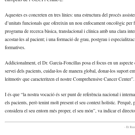
Aquestes es concreten en tres línies: una estructura del procés assist
d’unitats funcionals que ofereixin un nou enfocament oncològic per fac
programa de recerca bàsica, translacional i clínica amb una clara inter
acostar-les al pacient; i una formació de grau, postgrau i especialitza
formatives.
Addicionalment, el Dr. García-Foncillas posa el focus en un aspecte c
servei dels pacients, cuidar-los de manera global, donar-los suport em
leitmotiv que caracteritzen el nostre Comprehensive Cancer Center”.
I és que “la nostra vocació és ser punt de referència nacional i interna
els pacients, però tenint molt present el seu context holístic. Perquè,
considera el seu entorn més proper, el seu món”, va indicar el dire
- Et Re