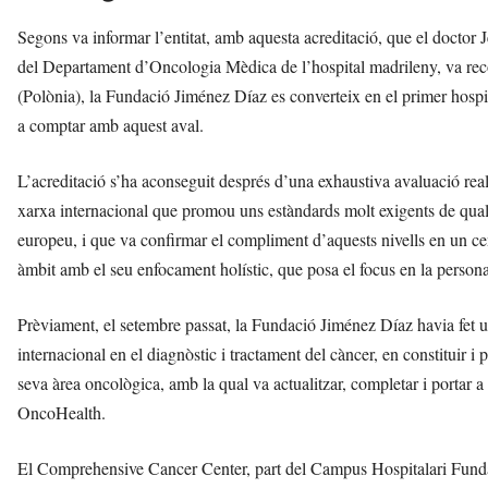
Segons va informar l’entitat, amb aquesta acreditació, que el doctor 
del Departament d’Oncologia Mèdica de l’hospital madrileny, va rec
(Polònia), la Fundació Jiménez Díaz es converteix en el primer hosp
a comptar amb aquest aval.
L’acreditació s’ha aconseguit després d’una exhaustiva avaluació rea
xarxa internacional que promou uns estàndards molt exigents de qualit
europeu, i que va confirmar el compliment d’aquests nivells en un ce
àmbit amb el seu enfocament holístic, que posa el focus en la persona 
Prèviament, el setembre passat, la Fundació Jiménez Díaz havia fet un 
internacional en el diagnòstic i tractament del càncer, en constitui
seva àrea oncològica, amb la qual va actualitzar, completar i portar a
OncoHealth.
El Comprehensive Cancer Center, part del Campus Hospitalari Funda