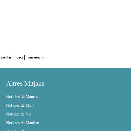
Foncillas
OECI
OncoHealth
Altres Mitjans
Notícies de Manresa
Notícies de Moià
Notícies de Vic
Notícies de Manlleu