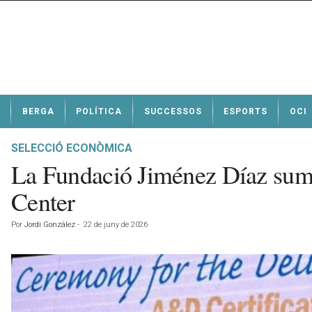
N
BERGA
POLÍTICA
SUCCESSOS
ESPORTS
OCI
o
t
í
SELECCIÓ ECONÒMICA
c
La Fundació Jiménez Díaz sum
i
e
Center
s
d
Por
Jordi González
-
22 de juny de 2026
e
B
e
r
g
a