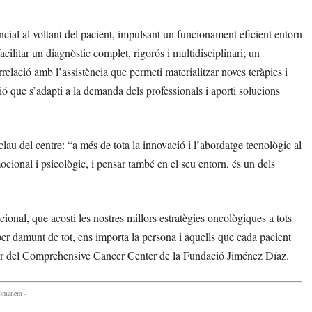
encial al voltant del pacient, impulsant un funcionament eficient entorn
ilitar un diagnòstic complet, rigorós i multidisciplinari; un
relació amb l’assistència que permeti materialitzar noves teràpies i
ció que s’adapti a la demanda dels professionals i aporti solucions
lau del centre: “a més de tota la innovació i l’abordatge tecnològic al
ocional i psicològic, i pensar també en el seu entorn, és un dels
cional, que acosti les nostres millors estratègies oncològiques a tots
 per damunt de tot, ens importa la persona i aquells que cada pacient
ctor del Comprehensive Cancer Center de la Fundació Jiménez Díaz.
comanem -