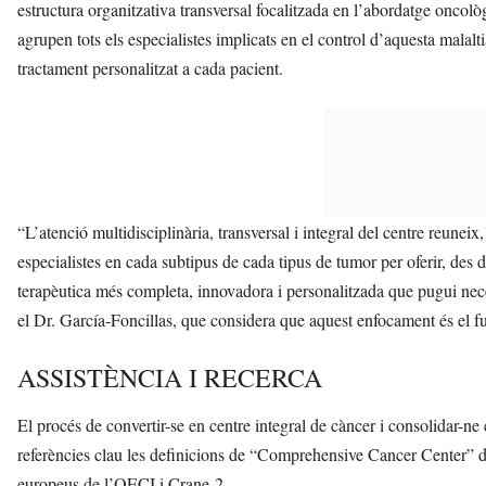
estructura organitzativa transversal focalitzada en l’abordatge oncològ
agrupen tots els especialistes implicats en el control d’aquesta malalt
tractament personalitzat a cada pacient.
“L’atenció multidisciplinària, transversal i integral del centre reuneix
especialistes en cada subtipus de cada tipus de tumor per oferir, des de 
terapèutica més completa, innovadora i personalitzada que pugui neces
el Dr. García-Foncillas, que considera que aquest enfocament és el f
ASSISTÈNCIA I RECERCA
El procés de convertir-se en centre integral de càncer i consolidar-ne
referències clau les definicions de “Comprehensive Cancer Center” de 
europeus de l’OECI i Crane-2.