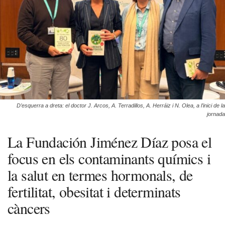
D’esquerra a dreta: el doctor J. Arcos, A. Terradillos, A. Herráiz i N. Olea, a l’inici de la
jornada
La Fundación Jiménez Díaz posa el
focus en els contaminants químics i
la salut en termes hormonals, de
fertilitat, obesitat i determinats
càncers