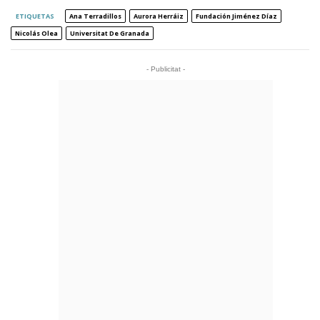
ETIQUETAS
Ana Terradillos
Aurora Herráiz
Fundación Jiménez Díaz
Nicolás Olea
Universitat De Granada
- Publicitat -