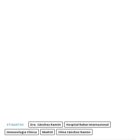
ETIQUETAS
Dra. Sánchez Ramón
Hospital Ruber Internacional
Immunologia Clínica
Madrid
Silvia Sánchez Ramón