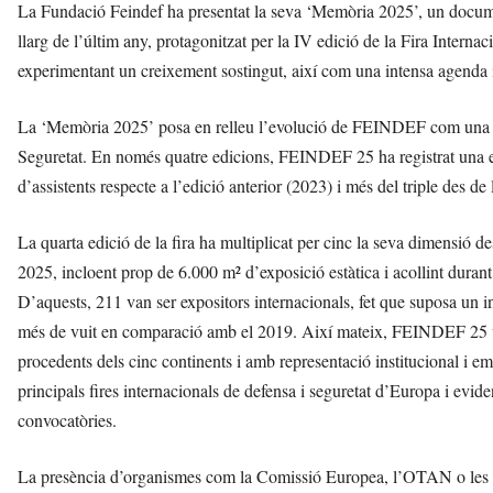
La Fundació Feindef ha presentat la seva ‘Memòria 2025’, un document 
llarg de l’últim any, protagonitzat per la IV edició de la Fira Inte
experimentant un creixement sostingut, així com una intensa agenda in
La ‘Memòria 2025’ posa en relleu l’evolució de FEINDEF com una de 
Seguretat. En només quatre edicions, FEINDEF 25 ha registrat una ex
d’assistents respecte a l’edició anterior (2023) i més del triple des de
La quarta edició de la fira ha multiplicat per cinc la seva dimensió des
2025, incloent prop de 6.000 m² d’exposició estàtica i acollint duran
D’aquests, 211 van ser expositors internacionals, fet que suposa un in
més de vuit en comparació amb el 2019. Així mateix, FEINDEF 25 va 
procedents dels cinc continents i amb representació institucional i
principals fires internacionals de defensa i seguretat d’Europa i evide
convocatòries.
La presència d’organismes com la Comissió Europea, l’OTAN o les Na