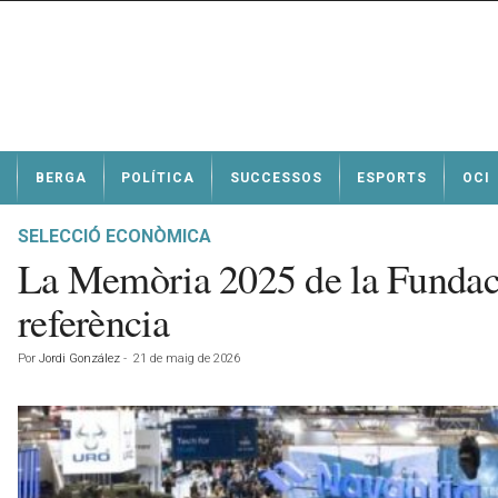
N
BERGA
POLÍTICA
SUCCESSOS
ESPORTS
OCI
o
t
í
SELECCIÓ ECONÒMICA
c
La Memòria 2025 de la Fundaci
i
e
referència
s
d
Por
Jordi González
-
21 de maig de 2026
e
B
e
r
g
a