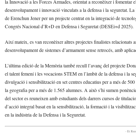
la Innovació a les Forces Armades, orientat a reconèixer i fomentar el 
desenvolupament i innovació vinculats a la defensa i la seguretat. La
de Erenchun Jener per un projecte centrat en la integració de tecnolo
Congrés Nacional d’R+D en Defensa i Seguretat (DESEi+d 2025).
Així mateix, es van reconèixer altres projectes finalistes relacionats
desenvolupament de sistemes d’armament sense retrocés, amb aplicaci
L’última edició de la Memòria també recull l’avanç del projecte Do
el talent femení i les vocacions STEM en l’àmbit de la defensa i la seg
divulgació i sensibilització en set centres educatius per a més de 500
la geografia per a més de 1.565 alumnes. A això s’hi sumen ponències i
del sector es reuneixen amb estudiants dels darrers cursos de titul
d’acció integral basat en la sensibilització, la formació i la visibilitz
en la indústria de la Defensa i la Seguretat.
- Et Re