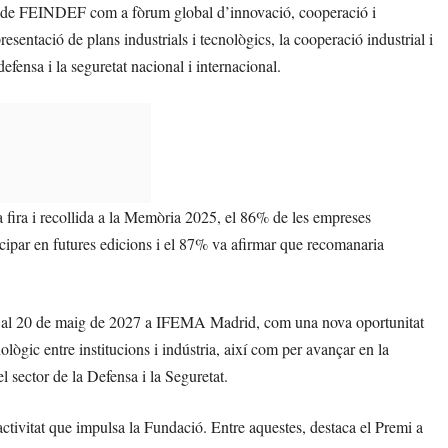
er de FEINDEF com a fòrum global d’innovació, cooperació i
esentació de plans industrials i tecnològics, la cooperació industrial i
efensa i la seguretat nacional i internacional.
a fira i recollida a la Memòria 2025, el 86% de les empreses
rticipar en futures edicions i el 87% va afirmar que recomanaria
8 al 20 de maig de 2027 a IFEMA Madrid, com una nova oportunitat
ològic entre institucions i indústria, així com per avançar en la
el sector de la Defensa i la Seguretat.
’activitat que impulsa la Fundació. Entre aquestes, destaca el Premi a