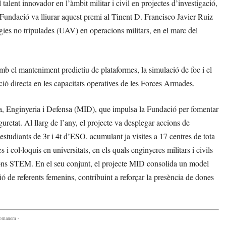
talent innovador en l’àmbit militar i civil en projectes d’investigació,
 Fundació va lliurar aquest premi al Tinent D. Francisco Javier Ruiz
gies no tripulades (UAV) en operacions militars, en el marc del
 amb el manteniment predictiu de plataformes, la simulació de foc i el
ó directa en les capacitats operatives de les Forces Armades.
na, Enginyeria i Defensa (MID), que impulsa la Fundació per fomentar
uretat. Al llarg de l’any, el projecte va desplegar accions de
 estudiants de 3r i 4t d’ESO, acumulant ja visites a 17 centres de tota
 col·loquis en universitats, en els quals enginyeres militars i civils
acions STEM. En el seu conjunt, el projecte MID consolida un model
ació de referents femenins, contribuint a reforçar la presència de dones
comanem -