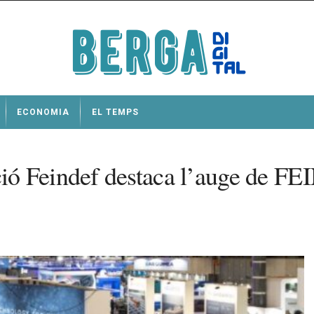
ECONOMIA
EL TEMPS
ó Feindef destaca l’auge de FE