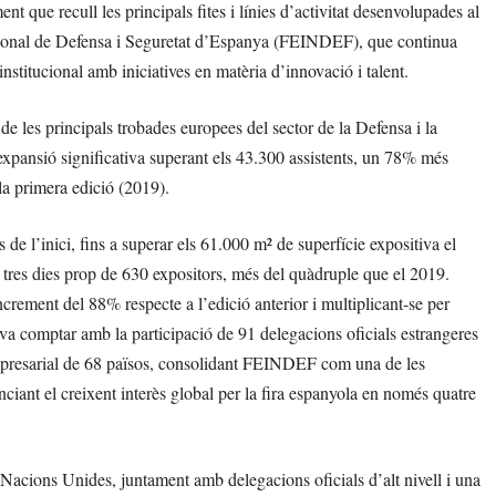
que recull les principals fites i línies d’activitat desenvolupades al
rnacional de Defensa i Seguretat d’Espanya (FEINDEF), que continua
stitucional amb iniciatives en matèria d’innovació i talent.
les principals trobades europees del sector de la Defensa i la
pansió significativa superant els 43.300 assistents, un 78% més
 la primera edició (2019).
 de l’inici, fins a superar els 61.000 m² de superfície expositiva el
t tres dies prop de 630 expositors, més del quàdruple que el 2019.
crement del 88% respecte a l’edició anterior i multiplicant-se per
comptar amb la participació de 91 delegacions oficials estrangeres
 empresarial de 68 països, consolidant FEINDEF com una de les
nciant el creixent interès global per la fira espanyola en només quatre
cions Unides, juntament amb delegacions oficials d’alt nivell i una