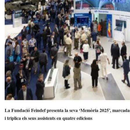
a
v
u
i
La Fundació Feindef presenta la seva ‘Memòria 2025’, marcada 
i triplica els seus assistents en quatre edicions