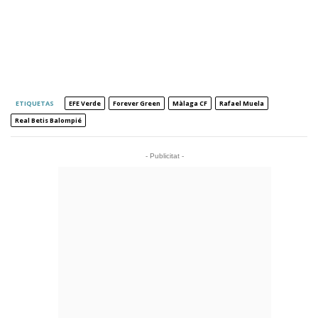
ETIQUETAS
EFE Verde
Forever Green
Màlaga CF
Rafael Muela
Real Betis Balompié
- Publicitat -