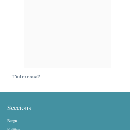
T’interessa?
Seccions
Berga
Política