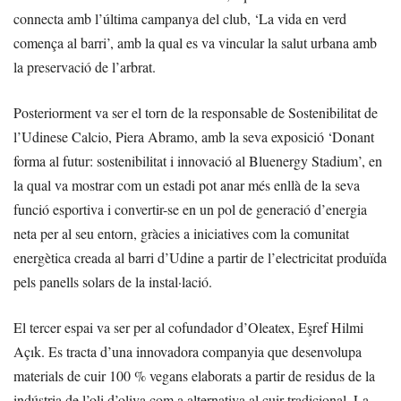
connecta amb l’última campanya del club, ‘La vida en verd
comença al barri’, amb la qual es va vincular la salut urbana amb
la preservació de l’arbrat.
Posteriorment va ser el torn de la responsable de Sostenibilitat de
l’Udinese Calcio, Piera Abramo, amb la seva exposició ‘Donant
forma al futur: sostenibilitat i innovació al Bluenergy Stadium’, en
la qual va mostrar com un estadi pot anar més enllà de la seva
funció esportiva i convertir-se en un pol de generació d’energia
neta per al seu entorn, gràcies a iniciatives com la comunitat
energètica creada al barri d’Udine a partir de l’electricitat produïda
pels panells solars de la instal·lació.
El tercer espai va ser per al cofundador d’Oleatex, Eşref Hilmi
Açık. Es tracta d’una innovadora companyia que desenvolupa
materials de cuir 100 % vegans elaborats a partir de residus de la
indústria de l’oli d’oliva com a alternativa al cuir tradicional. La