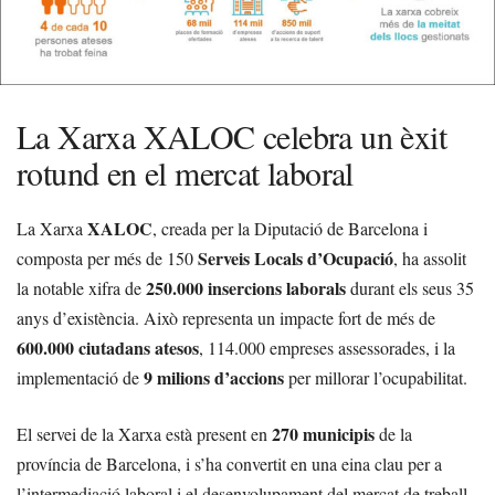
La Xarxa XALOC celebra un èxit
rotund en el mercat laboral
XALOC
La Xarxa
, creada per la Diputació de Barcelona i
Serveis Locals d’Ocupació
composta per més de 150
, ha assolit
250.000 insercions laborals
la notable xifra de
durant els seus 35
anys d’existència. Això representa un impacte fort de més de
600.000 ciutadans atesos
, 114.000 empreses assessorades, i la
9 milions d’accions
implementació de
per millorar l’ocupabilitat.
270 municipis
El servei de la Xarxa està present en
de la
província de Barcelona, i s’ha convertit en una eina clau per a
l’intermediació laboral i el desenvolupament del mercat de treball.