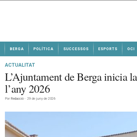
N
BERGA
POLÍTICA
SUCCESSOS
ESPORTS
OCI
o
t
í
ACTUALITAT
c
L’Ajuntament de Berga inicia la 
i
e
l’any 2026
s
d
Por
Redacció
-
29 de juny de 2026
e
B
e
r
g
a