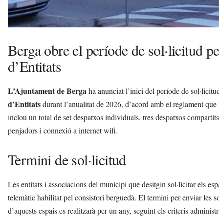
Berga obre el període de sol·licitud pe
d’Entitats
L’Ajuntament de Berga
ha anunciat l’inici del període de sol·licitu
d’Entitats
durant l’anualitat de 2026, d’acord amb el reglament que 
inclou un total de set despatxos individuals, tres despatxos compartits
penjadors i connexió a internet wifi.
Termini de sol·licitud
Les entitats i associacions del municipi que desitgin sol·licitar els e
telemàtic habilitat pel consistori berguedà. El termini per enviar les so
d’aquests espais es realitzarà per un any, seguint els criteris administr