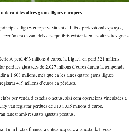
 davant les altres grans lligues europees
rincipals lligues europees, situant el futbol professional espanyol,
econòmica davant dels desequilibris existents en les altres tres grans
 Serie A perd 493 milions d’euros, la Ligue1 en perd 521 milions,
ar pèrdues ajustades de 2.027 milions d’euros durant la temporada
ir a 1.608 milions, més que en les altres quatre grans lligues
registrar 419 milions d’euros en pèrdues.
n clubs per venda d’estadis o actius, així com operacions vinculades a
City van registrar pèrdues de 313 i 335 milions d’euros,
 tancar amb resultats ajustats positius.
ant una bretxa financera crítica respecte a la resta de lligues