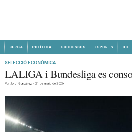
N
BERGA
POLÍTICA
SUCCESSOS
ESPORTS
OCI
o
t
í
SELECCIÓ ECONÒMICA
c
LALIGA i Bundesliga es consol
i
e
Por
Jordi González
-
21 de maig de 2026
s
d
e
B
e
r
g
a