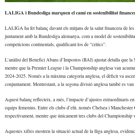
LALIGA i Bundesliga marquen el camí en sostenibilitat financera
LALIGA ha fet balanç davant els mitjans de la salut financera de les p
juntament amb la Bundesliga alemanya, com a model de sostenibilitat 
competicions continentals, qualificant-los de “crítics”.
L’anàlisi del Benefici Abans d’Impostos (BAI) ajustat detalla que la
mentre que la Premier League i la Championship anglesa van acumul
2024-2025. Només a la màxima categoria anglesa, el dèficit va ascend
conjuntament. Mentrestant, a la segona divisió anglesa també es van 
Aquest balanç reflecteix, a més, l’impacte d’ajustos extraordinaris e
equips femenins. Entre els clubs d’elit, només Chelsea i Manchester 
respectivament, mentre que únicament tres clubs del Championship van
Aquestes xifres mostren la situació actual de la lliga anglesa, evidenci