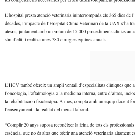
L’hospital presta atenció veterinària ininterrompuda els 365 dies de
dècades, l’impacte de l’Hospital Clínic Veterinari de la UAX s’ha t
atesos, juntament amb un volum de 15.000 procediments clínics anua
són d’elit, i realitza unes 780 cirurgies equines anuals.
L’HCV també ofereix un ampli ventall d’especialitats clíniques que a
l’oncologia, l’oftalmologia o la medicina interna, entre d’altres, inc
la rehabilitació i fisioteràpia. A més, compta amb un equip docent for
l’ensenyament i la realitat del mercat laboral.
“Complir 20 anys suposa reconèixer la feina de tots els professionals 
essència, que no és altra que oferir una atenció veterinària altament e