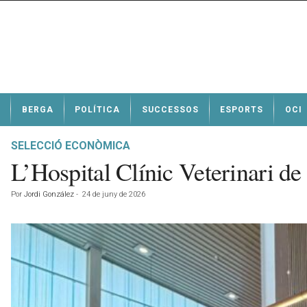
N
BERGA
POLÍTICA
SUCCESSOS
ESPORTS
OCI
o
t
í
SELECCIÓ ECONÒMICA
c
L’Hospital Clínic Veterinari d
i
e
Por
Jordi González
-
24 de juny de 2026
s
d
e
B
e
r
g
a