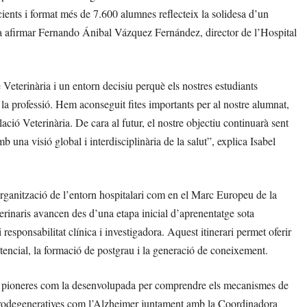
ients i format més de 7.600 alumnes reflecteix la solidesa d’un
va afirmar Fernando Ánibal Vázquez Fernández, director de l’Hospital
 Veterinària i un entorn decisiu perquè els nostres estudiants
de la professió. Hem aconseguit fites importants per al nostre alumnat,
ió Veterinària. De cara al futur, el nostre objectiu continuarà sent
b una visió global i interdisciplinària de la salut”, explica Isabel
organització de l’entorn hospitalari com en el Marc Europeu de la
terinaris avancen des d’una etapa inicial d’aprenentatge sota
responsabilitat clínica i investigadora. Aquest itinerari permet oferir
istencial, la formació de postgrau i la generació de coneixement.
ions pioneres com la desenvolupada per comprendre els mecanismes de
neurodegeneratives com l’Alzheimer juntament amb la Coordinadora