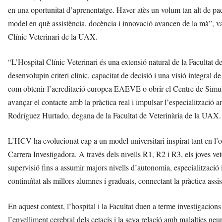
en una oportunitat d’aprenentatge. Haver atès un volum tan alt de pac
model en què assistència, docència i innovació avancen de la mà”, 
Clínic Veterinari de la UAX.
“L’Hospital Clínic Veterinari és una extensió natural de la Facultat de
desenvolupin criteri clínic, capacitat de decisió i una visió integral 
com obtenir l’acreditació europea EAEVE o obrir el Centre de Simulac
avançar el contacte amb la pràctica real i impulsar l’especialització am
Rodríguez Hurtado, degana de la Facultat de Veterinària de la UAX.
L’HCV ha evolucionat cap a un model universitari inspirat tant en l’
Carrera Investigadora. A través dels nivells R1, R2 i R3, els joves ve
supervisió fins a assumir majors nivells d’autonomia, especialització i 
continuïtat als millors alumnes i graduats, connectant la pràctica ass
En aquest context, l’hospital i la Facultat duen a terme investigac
l’envelliment cerebral dels cetacis i la seva relació amb malalties 