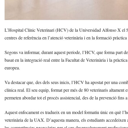
L’Hospital Clínic Veterinari (HCV) de la Universidad Alfonso X el 
centres de referència en l’atenció veterinària i en la formació pràctica
Segons va informar, durant aquest període, l’HCV, que forma part de 
basat en la integració real entre la Facultat de Veterinària i la pràcti
europea.
Va destacar que, des dels seus inicis, l’HCV ha apostat per una comb
clínica real. El seu equip, format per més de 80 veterinaris altament e
permeten abordar tot el procés assistencial, des de la prevenció fins a 
Aquest enfocament es tradueix en un model formatiu únic en què l’ho
veterinària de la UAX. D’aquesta manera, els estudiants accedeixen a l
les competències necessàries per al seu desenvolupament professiona