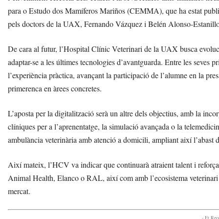
para o Estudo dos Mamíferos Mariños (CEMMA), que ha estat publicada
pels doctors de la UAX, Fernando Vázquez i Belén Alonso-Estanillo
De cara al futur, l’Hospital Clínic Veterinari de la UAX busca evoluci
adaptar-se a les últimes tecnologies d’avantguarda. Entre les seves pr
l’experiència pràctica, avançant la participació de l’alumne en la pres
primerenca en àrees concretes.
L’aposta per la digitalització serà un altre dels objectius, amb la inco
clíniques per a l’aprenentatge, la simulació avançada o la telemedici
ambulància veterinària amb atenció a domicili, ampliant així l’abast d
Així mateix, l’HCV va indicar que continuarà atraient talent i ref
Animal Health, Elanco o RAL, així com amb l’ecosistema veterinari p
mercat.
- Et Re