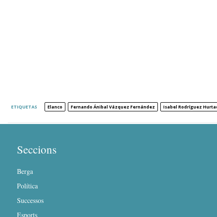
ETIQUETAS
Elanco
Fernando Ánibal Vázquez Fernández
Isabel Rodríguez Hurta
Seccions
Berga
Política
Successos
Esports