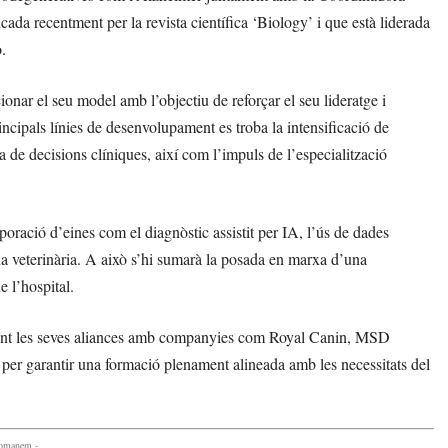
 recentment per la revista científica ‘Biology’ i que està liderada
.
onar el seu model amb l’objectiu de reforçar el seu lideratge i
incipals línies de desenvolupament es troba la intensificació de
a de decisions clíniques, així com l’impuls de l’especialització
rporació d’eines com el diagnòstic assistit per IA, l’ús de dades
na veterinària. A això s’hi sumarà la posada en marxa d’una
e l’hospital.
orçant les seves aliances amb companyies com Royal Canin, MSD
er garantir una formació plenament alineada amb les necessitats del
comanem -