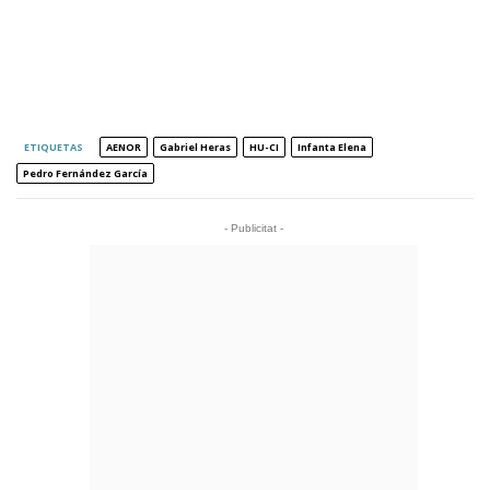
ETIQUETAS
AENOR
Gabriel Heras
HU-CI
Infanta Elena
Pedro Fernández García
- Publicitat -