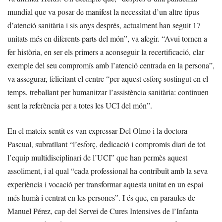
mundial que va posar de manifest la necessitat d’un altre tipus
d’atenció sanitària i sis anys després, actualment han seguit 17
unitats més en diferents parts del món”, va afegir. “Avui tornen a
fer història, en ser els primers a aconseguir la recertificació, clar
exemple del seu compromís amb l’atenció centrada en la persona”,
va assegurar, felicitant el centre “per aquest esforç sostingut en el
temps, treballant per humanitzar l’assistència sanitària: continuen
sent la referència per a totes les UCI del món”.
En el mateix sentit es van expressar Del Olmo i la doctora
Pascual, subratllant “l’esforç, dedicació i compromís diari de tot
l’equip multidisciplinari de l’UCI” que han permès aquest
assoliment, i al qual “cada professional ha contribuït amb la seva
experiència i vocació per transformar aquesta unitat en un espai
més humà i centrat en les persones”. I és que, en paraules de
Manuel Pérez, cap del Servei de Cures Intensives de l’Infanta