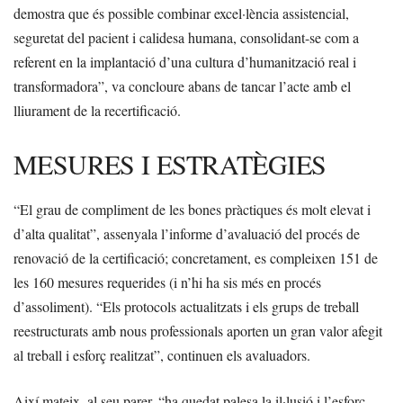
demostra que és possible combinar excel·lència assistencial,
seguretat del pacient i calidesa humana, consolidant-se com a
referent en la implantació d’una cultura d’humanització real i
transformadora”, va concloure abans de tancar l’acte amb el
lliurament de la recertificació.
MESURES I ESTRATÈGIES
“El grau de compliment de les bones pràctiques és molt elevat i
d’alta qualitat”, assenyala l’informe d’avaluació del procés de
renovació de la certificació; concretament, es compleixen 151 de
les 160 mesures requerides (i n’hi ha sis més en procés
d’assoliment). “Els protocols actualitzats i els grups de treball
reestructurats amb nous professionals aporten un gran valor afegit
al treball i esforç realitzat”, continuen els avaluadors.
Així mateix, al seu parer, “ha quedat palesa la il·lusió i l’esforç