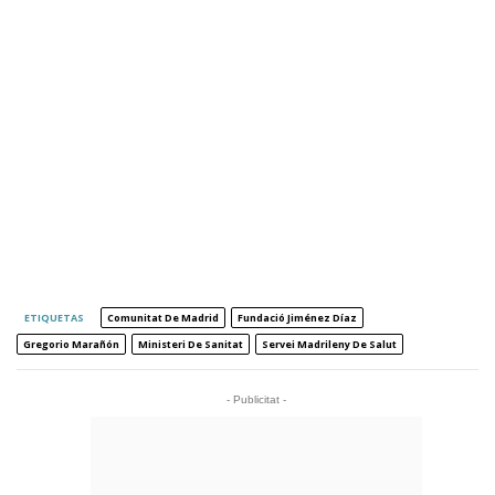
ETIQUETAS
Comunitat De Madrid
Fundació Jiménez Díaz
Gregorio Marañón
Ministeri De Sanitat
Servei Madrileny De Salut
- Publicitat -