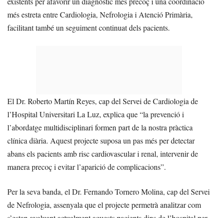
existents per afavorir un diagnòstic més precoç i una coordinació
més estreta entre Cardiologia, Nefrologia i Atenció Primària,
facilitant també un seguiment continuat dels pacients.
El Dr. Roberto Martín Reyes, cap del Servei de Cardiologia de
l’Hospital Universitari La Luz, explica que “la prevenció i
l’abordatge multidisciplinari formen part de la nostra pràctica
clínica diària. Aquest projecte suposa un pas més per detectar
abans els pacients amb risc cardiovascular i renal, intervenir de
manera precoç i evitar l’aparició de complicacions”.
Per la seva banda, el Dr. Fernando Tornero Molina, cap del Servei
de Nefrologia, assenyala que el projecte permetrà analitzar com
s’estan avaluant actualment aquests pacients dins de l’hospital per