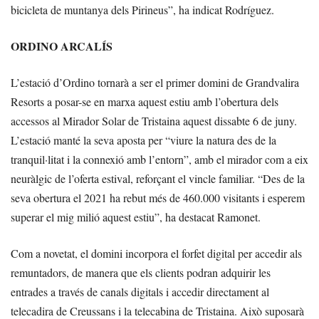
bicicleta de muntanya dels Pirineus”, ha indicat Rodríguez.
ORDINO ARCALÍS
L’estació d’Ordino tornarà a ser el primer domini de Grandvalira
Resorts a posar-se en marxa aquest estiu amb l’obertura dels
accessos al Mirador Solar de Tristaina aquest dissabte 6 de juny.
L’estació manté la seva aposta per “viure la natura des de la
tranquil·litat i la connexió amb l’entorn”, amb el mirador com a eix
neuràlgic de l’oferta estival, reforçant el vincle familiar. “Des de la
seva obertura el 2021 ha rebut més de 460.000 visitants i esperem
superar el mig milió aquest estiu”, ha destacat Ramonet.
Com a novetat, el domini incorpora el forfet digital per accedir als
remuntadors, de manera que els clients podran adquirir les
entrades a través de canals digitals i accedir directament al
telecadira de Creussans i la telecabina de Tristaina. Això suposarà