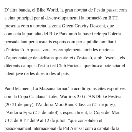
D’altra banda, el Bike World, la gran novetat de l’estiu passat com
a eina principal per al desenvolupament i la formació en BTT,
presenta com a novetat la zona Green Gravity Descent, que
connecta la part alta del Bike Park amb la base i reforça l’oferta
pensada tant per a usuaris experts com per a públic familiar i
d’iniciació. Aquesta zona es complementa amb les opcions
d’aprenentatge de ciclisme que ofereix l’estació, amb l’escola, els
diferents campus d’estiu i el Club Furious, que busca potenciar el
talent jove de les dues rodes al país.
Paral·lelament, La Massana tornarà a acollir grans cites esportives
com la Copa Catalana Trofeu Warriors 2.0 i l’ANDbike Festival
(20-21 de juny), l’Andorra MoraBanc Clàssica (21 de juny),
l’Andorra Epic (2-5 de juliol) i, especialment, la Copa del Món
UCI de BTT del 9 al 12 de juliol, “que consoliden el
posicionament internacional de Pal Arinsal com a capital de la