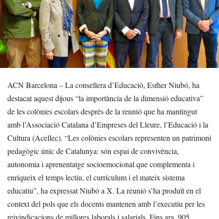
ACN Barcelona – La consellera d’Educació, Esther Niubó, ha
destacat aquest dijous “la importància de la dimensió educativa”
de les colònies escolars després de la reunió que ha mantingut
amb l’Associació Catalana d’Empreses del Lleure, l’Educació i la
Cultura (Acellec). “Les colònies escolars representen un patrimoni
pedagògic únic de Catalunya: són espai de convivència,
autonomia i aprenentatge socioemocional que complementa i
enriqueix el temps lectiu, el currículum i el mateix sistema
educatiu”, ha expressat Niubó a X. La reunió s’ha produït en el
context del pols que els docents mantenen amb l’executiu per les
reivindicacions de millores laborals i salarials. Fins ara, 905