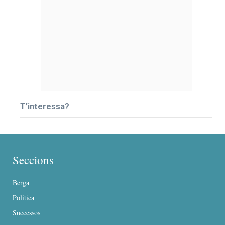
T’interessa?
Seccions
Berga
Política
Successos