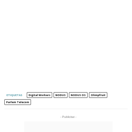
ETIQUETAS
Digital Workers
NODUS
NODUS OS
Olimpfruit
Parlem Telecom
- Publicitat -