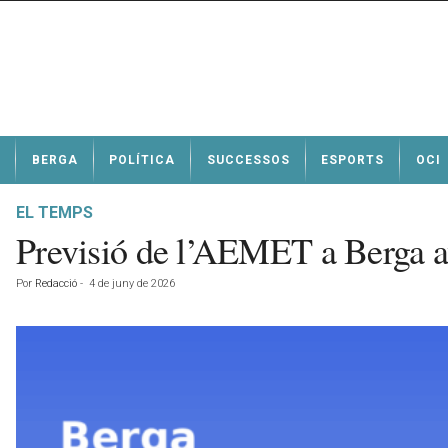
N
BERGA
POLÍTICA
SUCCESSOS
ESPORTS
OCI
o
t
í
EL TEMPS
c
Previsió de l’AEMET a Berga a
i
e
Por
Redacció
-
4 de juny de 2026
s
d
e
B
e
r
g
a