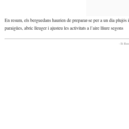
En resum, els berguedans haurien de preparar-se per a un dia plujós i 
paraigües, abric lleuger i ajusteu les activitats a l’aire lliure segons
- Et Re