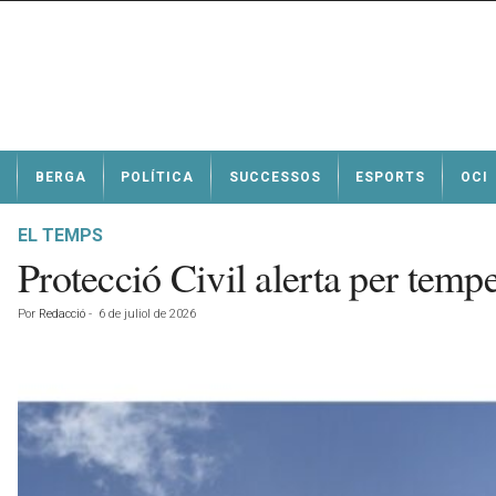
N
BERGA
POLÍTICA
SUCCESSOS
ESPORTS
OCI
o
t
í
EL TEMPS
c
Protecció Civil alerta per temp
i
e
Por
Redacció
-
6 de juliol de 2026
s
d
e
B
e
r
g
a