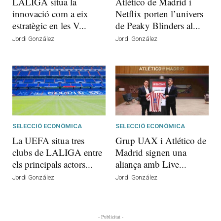
LALIGA situa la
Atlético de Madrid i
innovació com a eix
Netflix porten l’univers
estratègic en les V...
de Peaky Blinders al...
Jordi González
Jordi González
SELECCIÓ ECONÒMICA
SELECCIÓ ECONÒMICA
La UEFA situa tres
Grup UAX i Atlético de
clubs de LALIGA entre
Madrid signen una
els principals actors...
aliança amb Live...
Jordi González
Jordi González
- Publicitat -