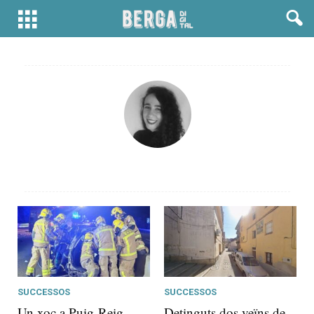
SUCCESSOS
SUCCESSOS
Un xoc a Puig-Reig
Detinguts dos veïns de