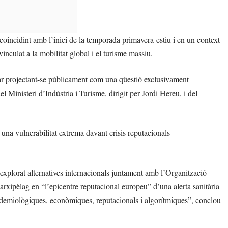
coincidint amb l’inici de la temporada primavera-estiu i en un context
vinculat a la mobilitat global i el turisme massiu.
uar projectant-se públicament com una qüestió exclusivament
l Ministeri d’Indústria i Turisme, dirigit per Jordi Hereu, i del
 una vulnerabilitat extrema davant crisis reputacionals
xplorat alternatives internacionals juntament amb l’Organització
’arxipèlag en “l’epicentre reputacional europeu” d’una alerta sanitària
pidemiològiques, econòmiques, reputacionals i algorítmiques”, conclou