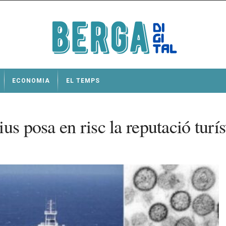
ECONOMIA
EL TEMPS
us posa en risc la reputació turí