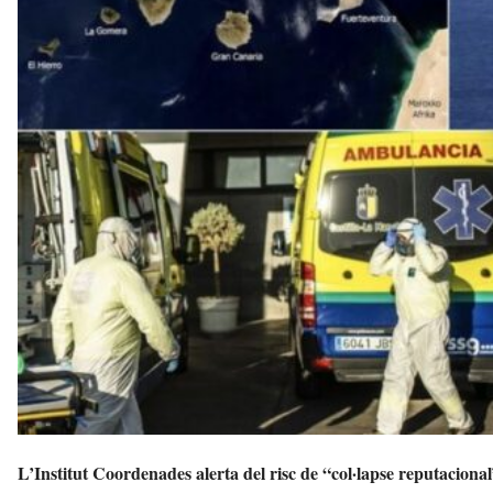
a
v
u
i
L’Institut Coordenades alerta del risc de “col·lapse reputaciona