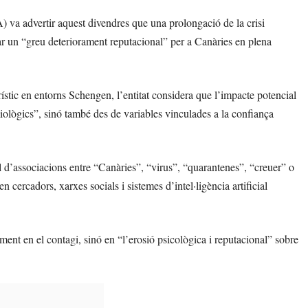
a advertir aquest divendres que una prolongació de la crisi
r un “greu deteriorament reputacional” per a Canàries en plena
rístic en entorns Schengen, l’entitat considera que l’impacte potencial
iològics”, sinó també des de variables vinculades a la confiança
al d’associacions entre “Canàries”, “virus”, “quarantenes”, “creuer” o
n cercadors, xarxes socials i sistemes d’intel·ligència artificial
ament en el contagi, sinó en “l’erosió psicològica i reputacional” sobre