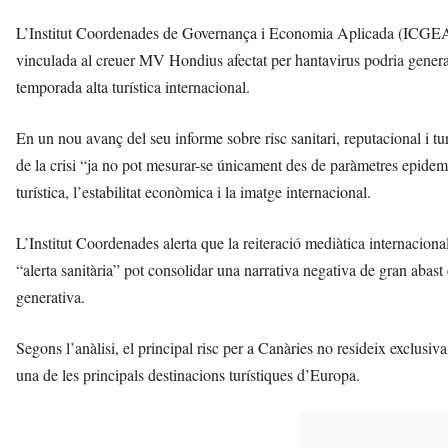
L’Institut Coordenades de Governança i Economia Aplicada (ICGEA) v
vinculada al creuer MV Hondius afectat per hantavirus podria genera
temporada alta turística internacional.
En un nou avanç del seu informe sobre risc sanitari, reputacional i tu
de la crisi “ja no pot mesurar-se únicament des de paràmetres epidem
turística, l’estabilitat econòmica i la imatge internacional.
L’Institut Coordenades alerta que la reiteració mediàtica internacion
“alerta sanitària” pot consolidar una narrativa negativa de gran abast e
generativa.
Segons l’anàlisi, el principal risc per a Canàries no resideix exclusiv
una de les principals destinacions turístiques d’Europa.