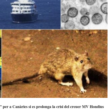
l” per a Canàries si es prolonga la crisi del creuer MV Hondius