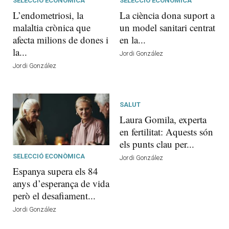
SELECCIÓ ECONÒMICA
SELECCIÓ ECONÒMICA
L’endometriosi, la
La ciència dona suport a
malaltia crònica que
un model sanitari centrat
afecta milions de dones i
en la...
la...
Jordi González
Jordi González
SALUT
Laura Gomila, experta
en fertilitat: Aquests són
els punts clau per...
SELECCIÓ ECONÒMICA
Jordi González
Espanya supera els 84
anys d’esperança de vida
però el desafiament...
Jordi González