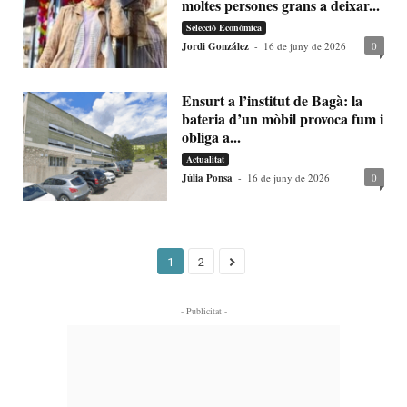
moltes persones grans a deixar...
Selecció Econòmica
Jordi González
-
16 de juny de 2026
0
Ensurt a l’institut de Bagà: la
bateria d’un mòbil provoca fum i
obliga a...
Actualitat
Júlia Ponsa
-
16 de juny de 2026
0
1
2
- Publicitat -