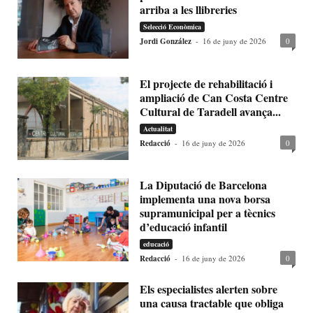
arriba a les llibreries
Selecció Econòmica
Jordi González
-
16 de juny de 2026
0
El projecte de rehabilitació i
ampliació de Can Costa Centre
Cultural de Taradell avança...
Actualitat
Redacció
-
16 de juny de 2026
0
La Diputació de Barcelona
implementa una nova borsa
supramunicipal per a tècnics
d’educació infantil
educació
Redacció
-
16 de juny de 2026
0
Els especialistes alerten sobre
una causa tractable que obliga