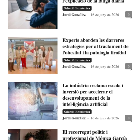
l’explicació de la fatiga diària
Selecció Econòmica
Jordi González
-
16 de juny de 2026
0
Experts aborden les darreres
estratègies per al tractament de
l’obesitat i la patologia tiroïdal
Selecció Econòmica
Jordi González
-
16 de juny de 2026
0
La indústria reclama escala i
inversió per accelerar el
desenvolupament de la
intel·ligència artificial
Selecció Econòmica
Jordi González
-
16 de juny de 2026
0
El recorregut polític i
professional de Mónica García