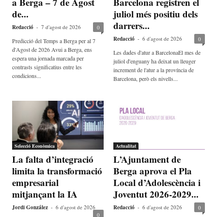
a Berga – 7 de Agost
Barcelona registren el
de...
juliol més positiu dels
darrers...
Redacció
-
7 d'agost de 2026
0
Redacció
-
6 d'agost de 2026
0
Predicció del Temps a Berga per al 7
d'Agost de 2026 Avui a Berga, ens
Les dades d'atur a BarcelonaEl mes de
espera una jornada marcada per
juliol d'enguany ha deixat un lleuger
contrasts significatius entre les
increment de l'atur a la província de
condicions...
Barcelona, però els nivells...
Selecció Econòmica
Actualitat
La falta d’integració
L’Ajuntament de
limita la transformació
Berga aprova el Pla
empresarial
Local d’Adolescència i
mitjançant la IA
Joventut 2026-2029...
Jordi González
-
6 d'agost de 2026
Redacció
-
6 d'agost de 2026
0
0