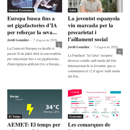
Selecció Econòmica
Salut
Europa busca fins a
La joventut espanyola
set gigafactories d’IA
viu marcada per la
per reforçar la seva...
precarietat i
l’aïllament social
Jordi González
-
7 d'agost de 2026
0
Jordi González
-
7 d'agost de 2026
La Comissió Europea va decidir el
0
passat 30 de juliol obrir la convocatòria
La Fundació ”la Caixa” recupera
per seleccionar fins a set gigafactories
diversos estudis amb motiu del Dia
d'intel·ligència artificial (IA) a Europa,...
Internacional de la Joventut, que es
commemora el 12 d’agost Amb motiu
del Dia...
El Temps
Economia
AEMET: El temps per
Les comarques de