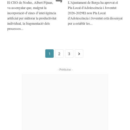
El CEO de Nodus, Albert Pijuan,
L'Ajuntament de Berga ha aprovat el
va assenyalar que, malgrat la
Pla Local d'Adolescència i Joventut
incorporació d’eines d’intel·ligència
2026-2029El nou Pla Local
artificial per millorar la productivitat
d'Adolescència i Joventut està dissenyat
individual, la fragmentació dels
per a establir les...
processos...
1
2
3
- Publicitat -