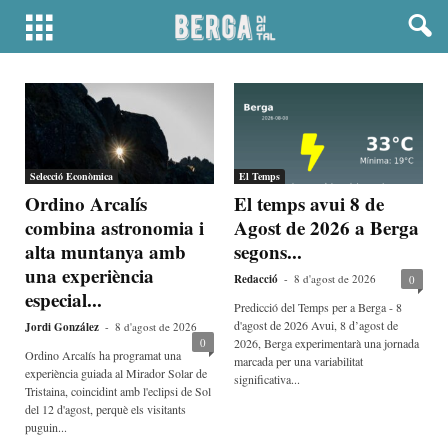
Selecció Econòmica
El Temps
Ordino Arcalís
El temps avui 8 de
combina astronomia i
Agost de 2026 a Berga
alta muntanya amb
segons...
una experiència
Redacció
-
8 d'agost de 2026
0
especial...
Predicció del Temps per a Berga - 8
d'agost de 2026 Avui, 8 d’agost de
Jordi González
-
8 d'agost de 2026
0
2026, Berga experimentarà una jornada
Ordino Arcalís ha programat una
marcada per una variabilitat
experiència guiada al Mirador Solar de
significativa...
Tristaina, coincidint amb l'eclipsi de Sol
del 12 d'agost, perquè els visitants
puguin...